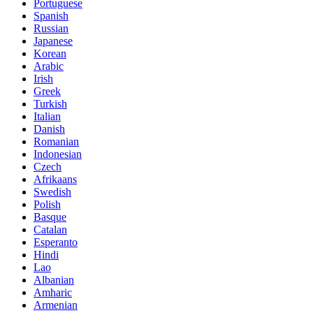
Portuguese
Spanish
Russian
Japanese
Korean
Arabic
Irish
Greek
Turkish
Italian
Danish
Romanian
Indonesian
Czech
Afrikaans
Swedish
Polish
Basque
Catalan
Esperanto
Hindi
Lao
Albanian
Amharic
Armenian