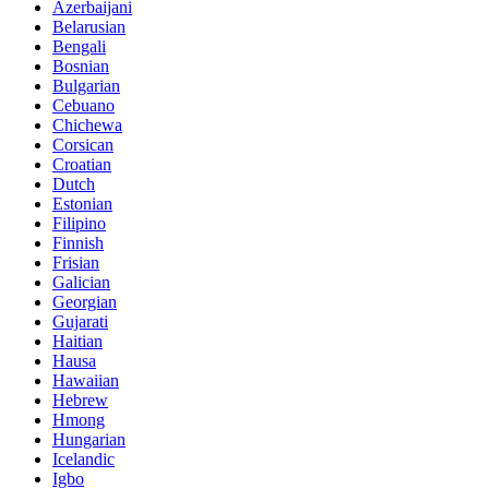
Azerbaijani
Belarusian
Bengali
Bosnian
Bulgarian
Cebuano
Chichewa
Corsican
Croatian
Dutch
Estonian
Filipino
Finnish
Frisian
Galician
Georgian
Gujarati
Haitian
Hausa
Hawaiian
Hebrew
Hmong
Hungarian
Icelandic
Igbo