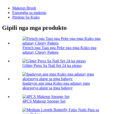
Makeup Brush
Espongha sa makeup
Pindota Sa Kuko
Gipili nga mga produkto
French nga Taas nga Peke nga mga Kuko nga
adunay Cherry Pattern
Glitter Press Sa Nail Set 24 ka piraso
Ipadayon ang mga Kuko nga adunay mga
aksesorya alang sa mga babaye
4PCS Makeup Sponge Set