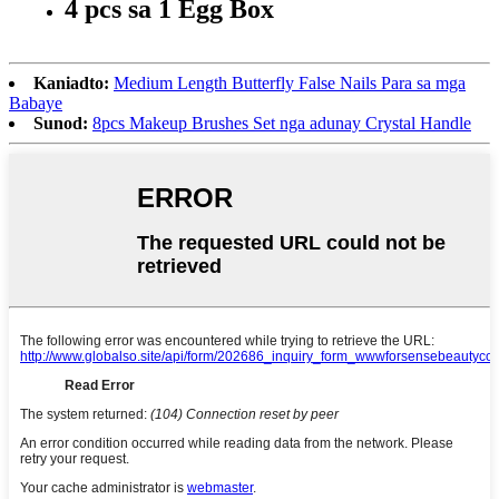
4 pcs sa 1 Egg Box
Kaniadto:
Medium Length Butterfly False Nails Para sa mga
Babaye
Sunod:
8pcs Makeup Brushes Set nga adunay Crystal Handle