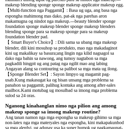
makeup blending sponge sponge makeup applicator makeup egg.
【Multi-function nga Paggamit】: Basa ug uga, ang basa nga
espongha mahimong mas dako, pat-ak nga parehas aron
makamugna og nindot nga makeup.---beauty blender sponge
foundation sponge makeup blender sponge makeup blenders
blending sponge para sa makeup sponge para sa makeup
foundation blender pad.
【 Smart Buyer's Choice】: Dili sama sa ubang mga makeup
blender, dili kini mosuhop sa produkto, mao nga makadaginot
kini ug makalikay sa basura;ang lingin nga kilid nagsagol sa
dako nga bahin sa nawong, ang tumoy nagtabon sa mga
pagkadili hingpit ug ang patag nga ngilit mao ang labing
Angayan alang sa contouring sa palibot sa mga mata ug ilong.
【Sponge Blender Set】: Sayon limpyo ug magamit pag-
usab.Kung makasugat ka og bisan unsang mga problema sa
panahon sa paggamit, palihug kontaka ang among after-sales
mailbox.Kami motubag ug mosulbad sa imong mga problema
sulod sa 24 oras.
Nganong kinahanglan nimo nga pilion ang among
makeup sponge sa imong makeup routine?
Ang tanan namon nga mga espongha sa makeup gihimo sa mga
non-latex nga mga materyales nga espongha, kini makapakunhod
sa mga alerdyi, ug adunay usa ka super humok ug pagkamaunat-