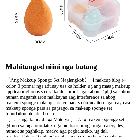
Mahitungod niini nga butang
【Ang Makeup Sponge Set Naglangkob】: 4 makeup itlog (4
kolor, 3 porma) nga adunay usa ka holder, ug ang matag makeup
applicator giputos sa usa ka dustproof nga kahon.Tipigi sa kahon
human magamit aron malikayan ang interference sa abog.---
makeup sponge makeup sponge para sa foundation nga may case
makeup sponge para sa pagsagol sa makeup sponge set
foundation blender brush.
【 Taas nga kalidad nga Materyal】: Ang makeup sponge set
gihimo sa mga non-latex nga multi-color nga mga materyales,
humok sa paghikap, maayo nga pagkalastiko, ug dali
mailhan.Palihog tapik og parehas para sa nindot nga makeup.---