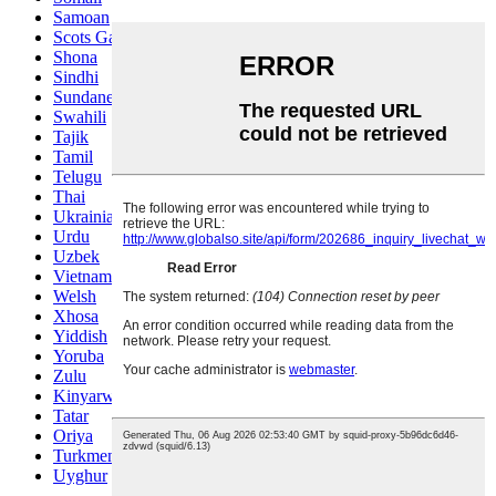
Samoan
Scots Gaelic
Shona
Sindhi
Sundanese
Swahili
Tajik
Tamil
Telugu
Thai
Ukrainian
Urdu
Uzbek
Vietnamese
Welsh
Xhosa
Yiddish
Yoruba
Zulu
Kinyarwanda
Tatar
Oriya
Turkmen
Uyghur