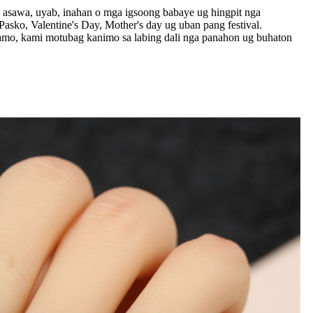
ong asawa, uyab, inahan o mga igsoong babaye ug hingpit nga
Pasko, Valentine's Day, Mother's day ug uban pang festival.
amo, kami motubag kanimo sa labing dali nga panahon ug buhaton