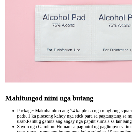
Mahitungod niini nga butang
Package: Makuha nimo ang 24 ka piraso nga mugbong square coff
pads, 1 ka pirasong kahoy nga stick para sa pagtangtang sa m
usab.Palihug gamita ang angay nga papilit sumala sa lainlain
Sayon nga Gamiton: Human sa pagputol ug paglimpyo sa imong
tape, unya i-press ang imong mga kuko sulod sa 10 segundo