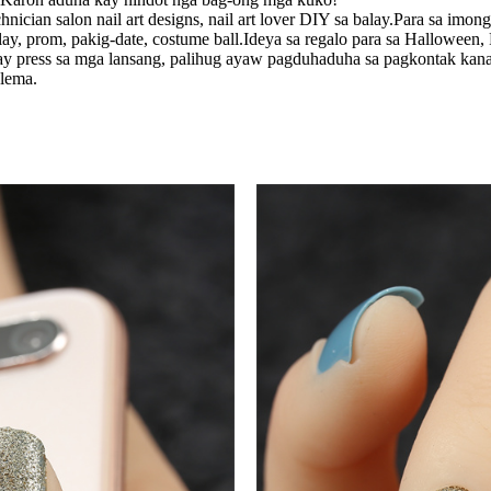
hnician salon nail art designs, nail art lover DIY sa balay.Para sa im
ay, prom, pakig-date, costume ball.Ideya sa regalo para sa Halloween, 
ay press sa mga lansang, palihug ayaw pagduhaduha sa pagkontak kan
lema.