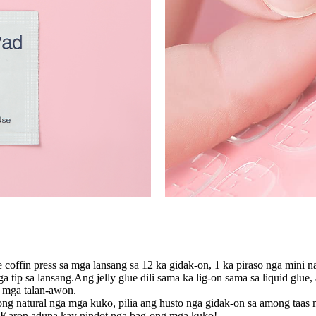
in press sa mga lansang sa 12 ka gidak-on, 1 ka piraso nga mini nail f
ga tip sa lansang.Ang jelly glue dili sama ka lig-on sama sa liquid g
g mga talan-awon.
 natural nga mga kuko, pilia ang husto nga gidak-on sa among taas ng
s.Karon aduna kay nindot nga bag-ong mga kuko!