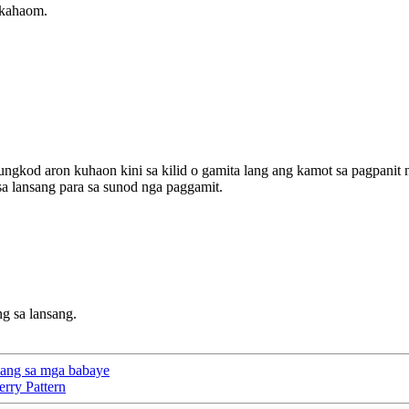
gkahaom.
ungkod aron kuhaon kini sa kilid o gamita lang ang kamot sa pagpanit n
sa lansang para sa sunod nga paggamit.
g sa lansang.
ang sa mga babaye
rry Pattern