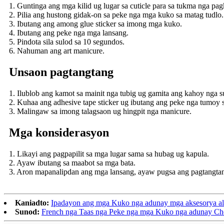
1. Guntinga ang mga kilid ug lugar sa cuticle para sa tukma nga pa
2. Pilia ang hustong gidak-on sa peke nga mga kuko sa matag tudlo.
3. Ibutang ang among glue sticker sa imong mga kuko.
4. Ibutang ang peke nga mga lansang.
5. Pindota sila sulod sa 10 segundos.
6. Nahuman ang art manicure.
Unsaon pagtangtang
1. Ilublob ang kamot sa mainit nga tubig ug gamita ang kahoy nga s
2. Kuhaa ang adhesive tape sticker ug ibutang ang peke nga tumoy 
3. Malingaw sa imong talagsaon ug hingpit nga manicure.
Mga konsiderasyon
1. Likayi ang pagpapilit sa mga lugar sama sa hubag ug kapula.
2. Ayaw ibutang sa maabot sa mga bata.
3. Aron mapanalipdan ang mga lansang, ayaw pugsa ang pagtangtan
Kaniadto:
Ipadayon ang mga Kuko nga adunay mga aksesorya al
Sunod:
French nga Taas nga Peke nga mga Kuko nga adunay Che