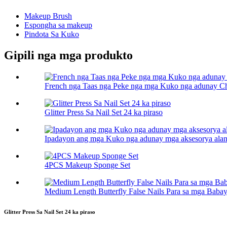
Makeup Brush
Espongha sa makeup
Pindota Sa Kuko
Gipili nga mga produkto
French nga Taas nga Peke nga mga Kuko nga adunay Ch
Glitter Press Sa Nail Set 24 ka piraso
Ipadayon ang mga Kuko nga adunay mga aksesorya ala
4PCS Makeup Sponge Set
Medium Length Butterfly False Nails Para sa mga Baba
Glitter Press Sa Nail Set 24 ka piraso