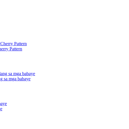
erry Pattern
ng sa mga babaye
ye