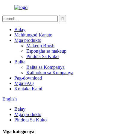
Balay
Mahitungod Kanato
Mga produkto
Makeup Brush
Espongha sa makeup
Pindota Sa Kuko
Balita
Balita sa Kompanya
Kalihokan sa Kompanya
Pag-download
Mga FAQ
Kontaka Kami
English
Balay
Mga produkto
Pindota Sa Kuko
Mga kategoriya