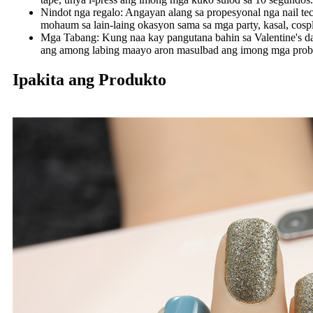
Nindot nga regalo: Angayan alang sa propesyonal nga nail tec
mohaum sa lain-laing okasyon sama sa mga party, kasal, cospl
Mga Tabang: Kung naa kay pangutana bahin sa Valentine's d
ang among labing maayo aron masulbad ang imong mga prob
Ipakita ang Produkto