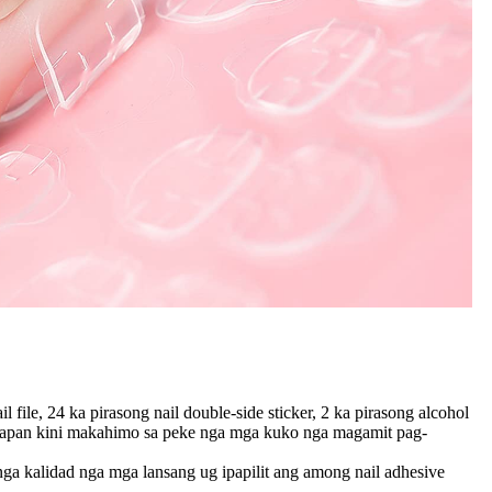
ile, 24 ka pirasong nail double-side sticker, 2 ka pirasong alcohol
lue, apan kini makahimo sa peke nga mga kuko nga magamit pag-
a kalidad nga mga lansang ug ipapilit ang among nail adhesive